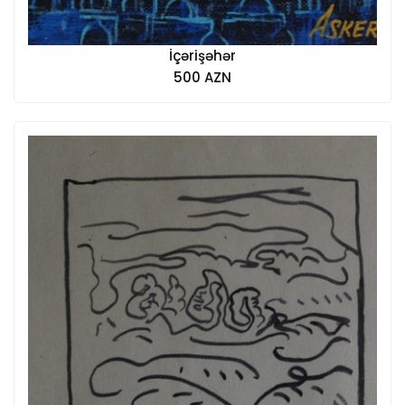
İçərişəhər
500 AZN