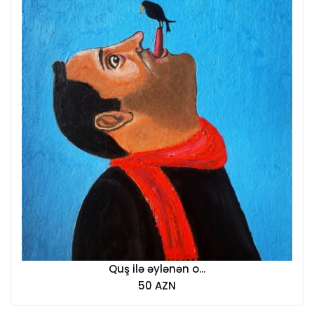
Quş ilə əylənən o...
50 AZN