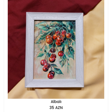
Albalı
35 AZN