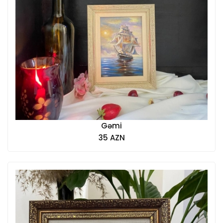
Gəmi
35 AZN