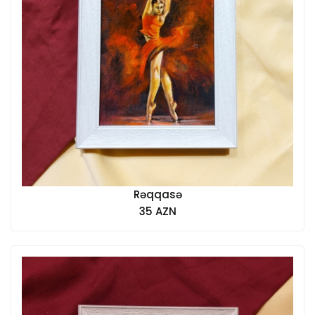
Rəqqasə
35 AZN