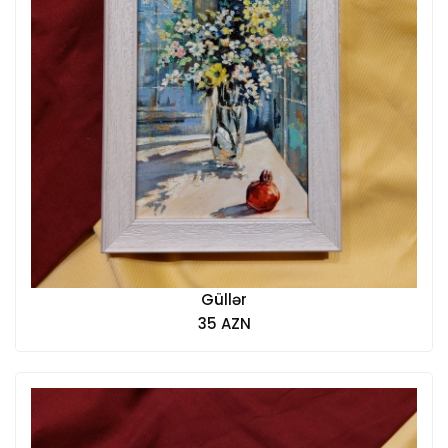
Güllər
35 AZN