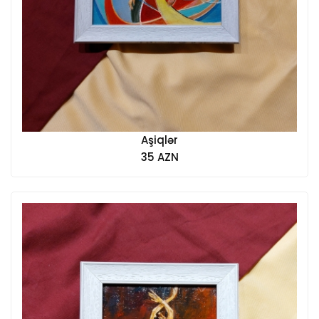
Aşiqlər
35 AZN