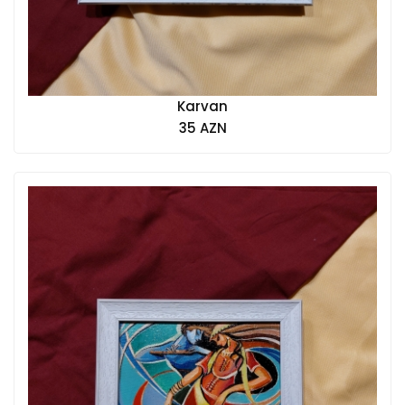
Karvan
35 AZN