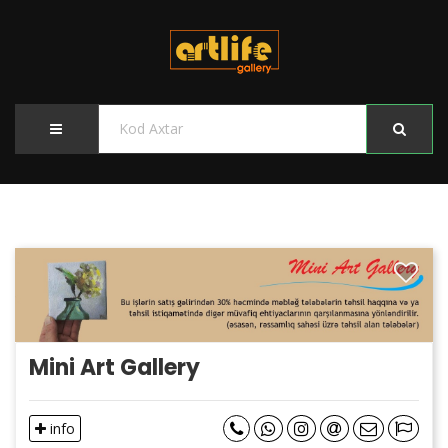
Mini Art Gallery
info