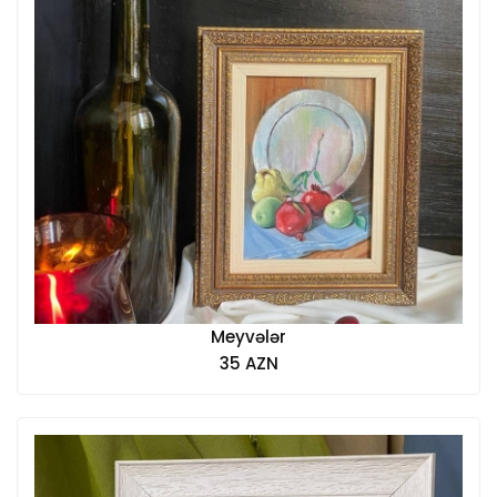
Meyvələr
35 AZN