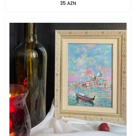
35 AZN