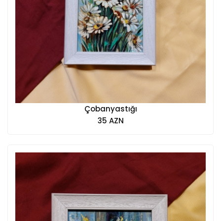
Çobanyastığı
35 AZN