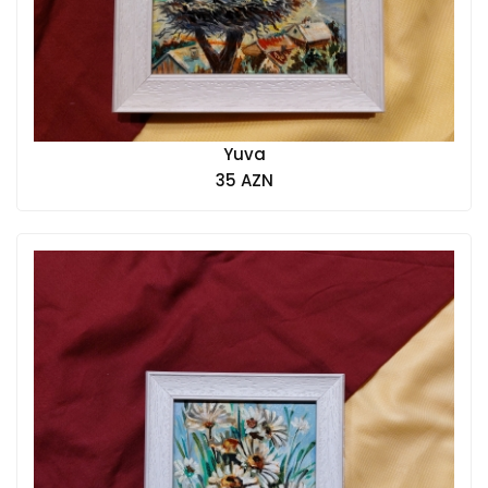
Yuva
35 AZN