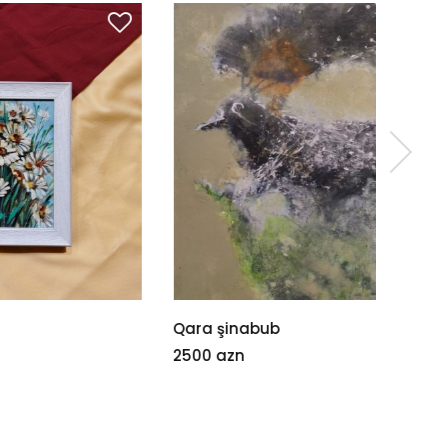
Qara şinabub
Yasəm
2500 azn
280 az