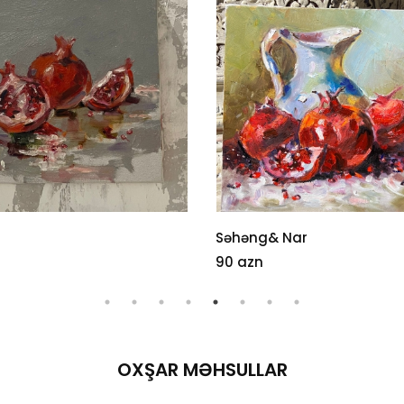
Səhəng& Nar
90 azn
OXŞAR MƏHSULLAR