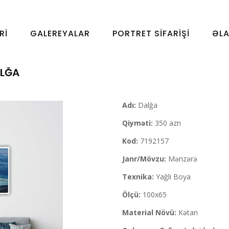
RI
GALEREYALAR
PORTRET SIFARIŞI
ƏL
LĞA
Adı:
Dalğa
Qiyməti:
350 azn
Kod:
7192157
Janr/Mövzu:
Mənzərə
Texnika:
Yağlı Boya
Ölçü:
100x65
Material Növü:
Kətan