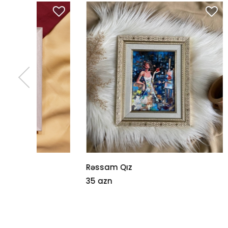
Rəssam Qız
Bir yığın
35 azn
1000 az