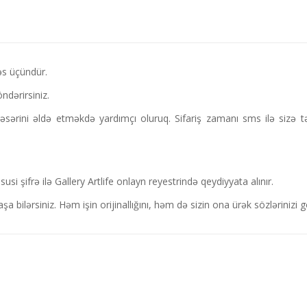
kəs üçündür.
ndərirsiniz.
ərini əldə etməkdə yardımçı oluruq. Sifariş zamanı sms ilə sizə təy
i şifrə ilə Gallery Artlife onlayn reyestrində qeydiyyata alınır.
şa bilərsiniz. Həm işin orijinallığını, həm də sizin ona ürək sözləriniz