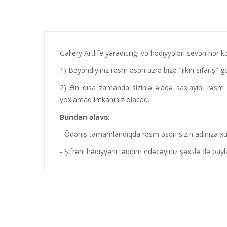
Gallery Artlife yaradıcılığı və hədiyyələri sevən hər 
1) Bəyəndiyiniz rəsm əsəri üzrə bizə "ilkin sifariş" gö
2) Ən qısa zamanda sizinlə əlaqə saxlayıb, rəsm əs
yoxlamaq imkanınız olacaq.
Bundan
əlavə
:
- Ödəniş tamamlandıqda rəsm əsəri sizin adınıza xüsus
- Şifrəni hədiyyəni təqdim edəcəyiniz şəxslə də payla