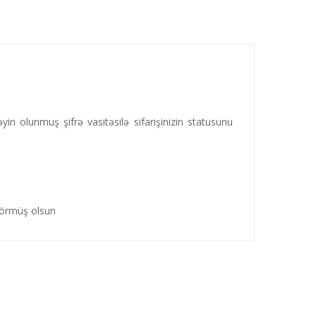
in olunmuş şifrə vasitəsilə sifarişinizin statusunu
i görmüş olsun