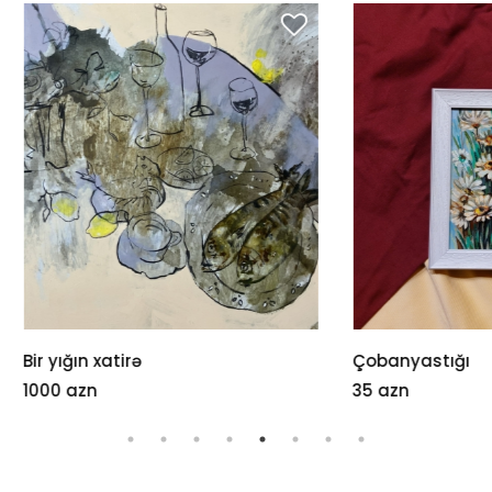
 xatirə
Çobanyastığı
n
35 azn