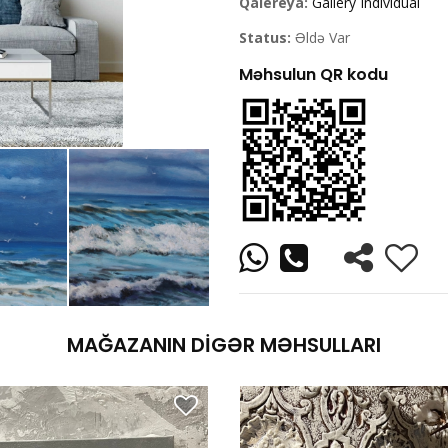
Qalereya:
Gallery Individual
Status:
Əldə Var
Məhsulun QR kodu
MAĞAZANIN DIGƏR MƏHSULLARI