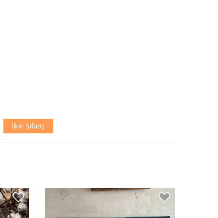
İlkin Sifariş