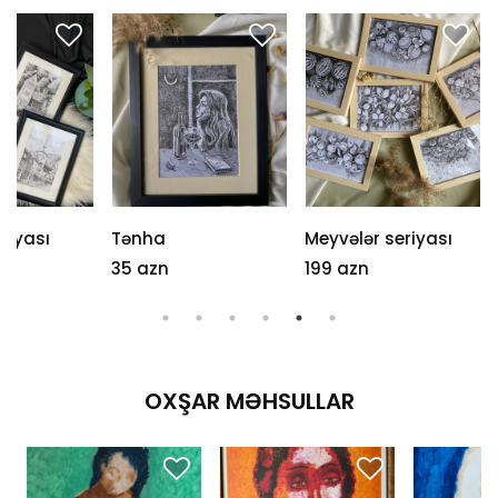
riyası
Tənha
Meyvələr seriyası
35 azn
199 azn
OXŞAR MƏHSULLAR