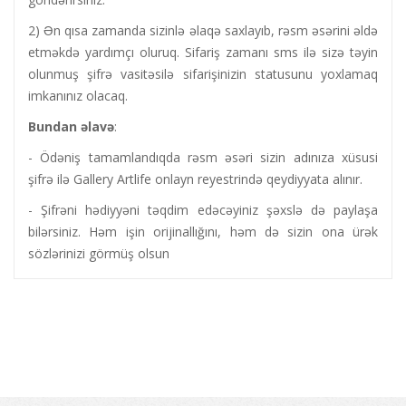
2) Ən qısa zamanda sizinlə əlaqə saxlayıb, rəsm əsərini əldə
etməkdə yardımçı oluruq. Sifariş zamanı sms ilə sizə təyin
olunmuş şifrə vasitəsilə sifarişinizin statusunu yoxlamaq
imkanınız olacaq.
Bundan
əlavə
:
- Ödəniş tamamlandıqda rəsm əsəri sizin adınıza xüsusi
şifrə ilə Gallery Artlife onlayn reyestrində qeydiyyata alınır.
- Şifrəni hədiyyəni təqdim edəcəyiniz şəxslə də paylaşa
bilərsiniz. Həm işin orijinallığını, həm də sizin ona ürək
sözlərinizi görmüş olsun