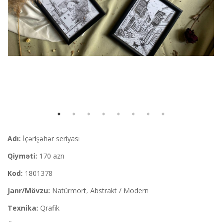
Adı:
İçərişəhər seriyası
Qiyməti:
170 azn
Kod:
1801378
Janr/Mövzu:
Natürmort, Abstrakt / Modern
Texnika:
Qrafik