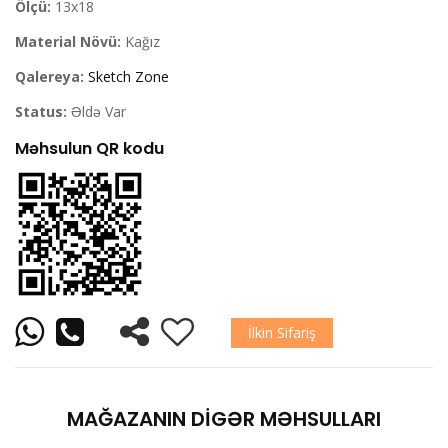
Ölçü:
13x18
Material Növü:
Kağız
Qalereya:
Sketch Zone
Status:
Əldə Var
Məhsulun QR kodu
İlkin Sifariş
MAĞAZANIN DIGƏR MƏHSULLARI