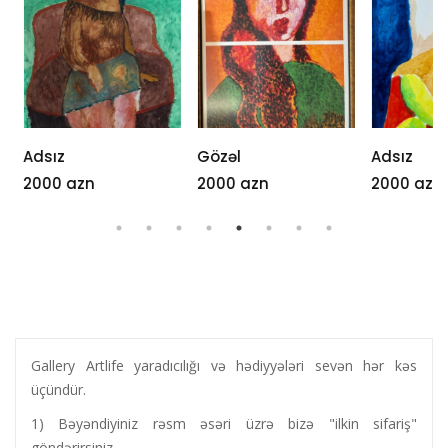
Adsız
Gözəl
Adsız
2000 azn
2000 azn
2000 azn
Gallery Artlife yaradıcılığı və hədiyyələri sevən hər kəs
üçündür.
1) Bəyəndiyiniz rəsm əsəri üzrə bizə "ilkin sifariş"
göndərirsiniz.