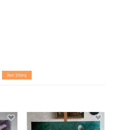
İlkin Sifariş