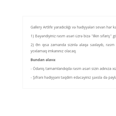
Gallery Artlife yaradıcılığı və hədiyyələri sevən hər 
1) Bəyəndiyiniz rəsm əsəri üzrə bizə "ilkin sifariş" gö
2) Ən qısa zamanda sizinlə əlaqə saxlayıb, rəsm əs
yoxlamaq imkanınız olacaq.
Bundan
əlavə
:
- Ödəniş tamamlandıqda rəsm əsəri sizin adınıza xüsus
- Şifrəni hədiyyəni təqdim edəcəyiniz şəxslə də payla