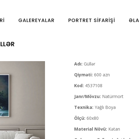
RI
GALEREYALAR
PORTRET SIFARIŞI
ƏL
LLƏR
Adı:
Güllər
Qiyməti:
600 azn
Kod:
4537108
Janr/Mövzu:
Natürmort
Texnika:
Yağlı Boya
Ölçü:
60x80
Material Növü:
Kətan