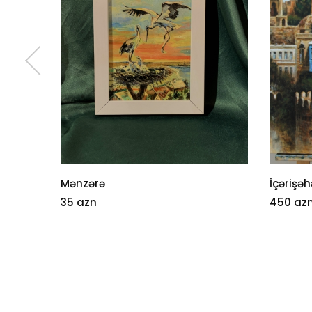
Mənzərə
İçərişəh
35 azn
450 az