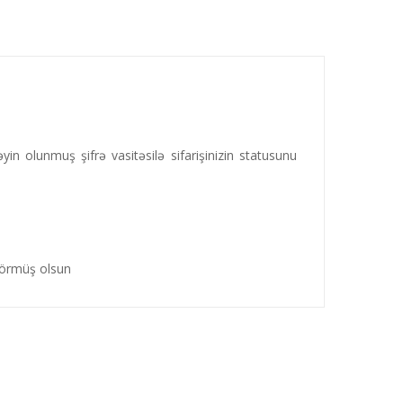
in olunmuş şifrə vasitəsilə sifarişinizin statusunu
i görmüş olsun