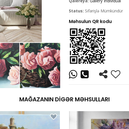
Qalereya:
Gallery Individual
Status:
Sifarişlə Mümkündür
Məhsulun QR kodu
MAĞAZANIN DIGƏR MƏHSULLARI