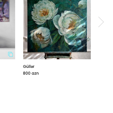
Güllər
Zanba
800 azn
200 az