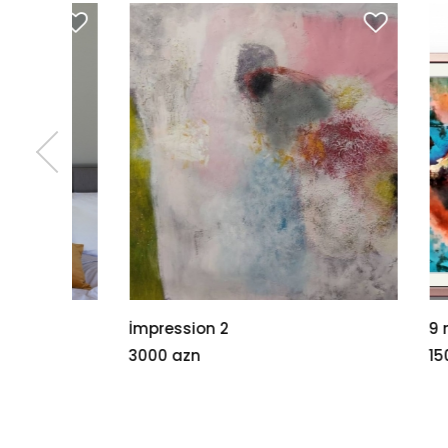
İmpression 2
9 mm
3000 azn
1500 az