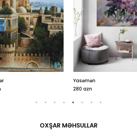
ər
Yasəmən
n
280 azn
OXŞAR MƏHSULLAR