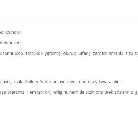
kəs üçündür.
ndərirsiniz.
ərini əldə etməkdə yardımçı oluruq. Sifariş zamanı sms ilə sizə təy
i şifrə ilə Gallery Artlife onlayn reyestrində qeydiyyata alınır.
şa bilərsiniz. Həm işin orijinallığını, həm də sizin ona ürək sözləriniz