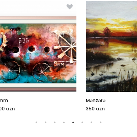
Mənzərə
n
350 azn