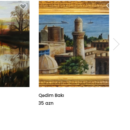
Qədim Bakı
Unudul
35 azn
1000 a