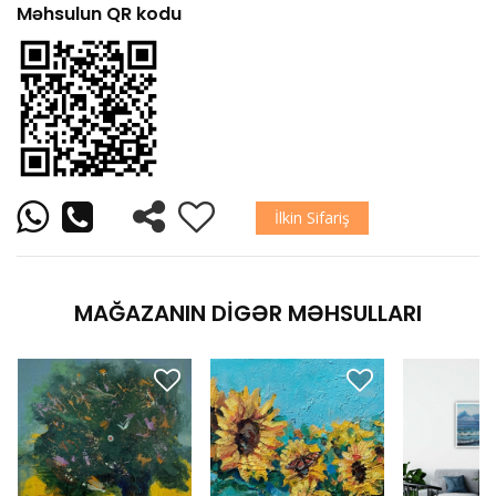
Məhsulun QR kodu
İlkin Sifariş
MAĞAZANIN DIGƏR MƏHSULLARI