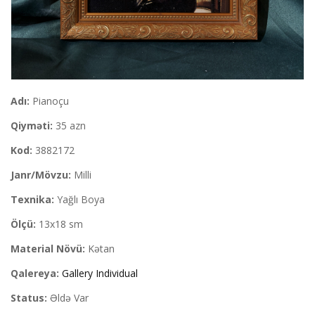
Adı:
Pianoçu
Qiyməti:
35 azn
Kod:
3882172
Janr/Mövzu:
Milli
Texnika:
Yağlı Boya
Ölçü:
13x18 sm
Material Növü:
Kətan
Qalereya:
Gallery Individual
Status:
Əldə Var