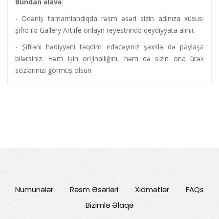
Bundan
əlavə
:
- Ödəniş tamamlandıqda rəsm əsəri sizin adınıza xüsusi
şifrə ilə Gallery Artlife onlayn reyestrində qeydiyyata alınır.
- Şifrəni hədiyyəni təqdim edəcəyiniz şəxslə də paylaşa
bilərsiniz. Həm işin orijinallığını, həm də sizin ona ürək
sözlərinizi görmüş olsun
Nümunələr
Rəsm Əsərləri
Xidmətlər
FAQs
Bizimlə Əlaqə