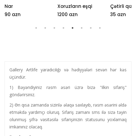
Nar
Xoruzların eşqi
Çətirli qız
90 azn
1200 azn
35 azn
Gallery Artlife yaradıcılığı və hədiyyələri sevən hər kəs
üçündür.
1) Bəyəndiyiniz rəsm əsəri üzrə bizə "ilkin sifariş"
göndərirsiniz.
2) Ən qısa zamanda sizinlə əlaqə saxlayıb, rəsm əsərini əldə
etməkdə yardımçı oluruq. Sifariş zamanı sms ilə sizə təyin
olunmuş şifrə vasitəsilə sifarişinizin statusunu yoxlamaq
imkanınız olacaq.